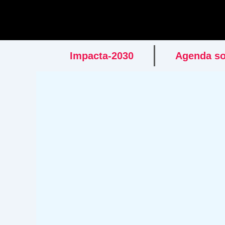
Ir
al
contenido
Impacta-2030
Agenda so